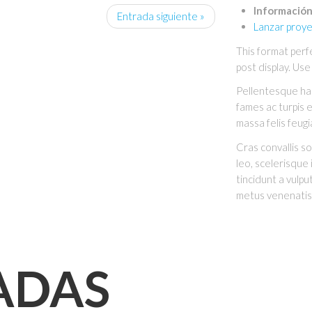
Información
Entrada siguiente »
Lanzar proy
This format perfe
post display. Us
Pellentesque hab
fames ac turpis e
massa felis feugia
Cras convallis so
leo, scelerisque i
tincidunt a vulpu
metus venenatis 
ADAS