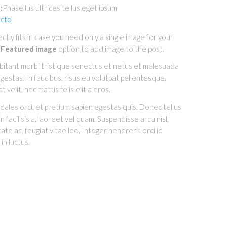
:
Phasellus ultrices tellus eget ipsum
ecto
ctly fits in case you need only a single image for your
e
Featured image
option to add image to the post.
itant morbi tristique senectus et netus et malesuada
gestas. In faucibus, risus eu volutpat pellentesque,
t velit, nec mattis felis elit a eros.
dales orci, et pretium sapien egestas quis. Donec tellus
n facilisis a, laoreet vel quam. Suspendisse arcu nisl,
tate ac, feugiat vitae leo. Integer hendrerit orci id
in luctus.