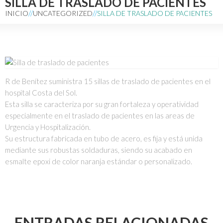
SILLA DE TRASLADO DE PACIENTES
INICIO
UNCATEGORIZED
SILLA DE TRASLADO DE PACIENTES
R de Benítez suministra 15 sillas de traslado de pacientes en el
hospital Costa del Sol.
Esta silla se caracteriza por su gran fortaleza y operatividad
especialmente en el traslado de pacientes en las areas de
Urgencia y Hospitalización.
Su estructura fabricada en tubo de acero, es fija y está unida
mediante sus robustas soldaduras, siendo su acabado en
esmalte epoxi de color naranja estándar o personalizado.
ENTRADAS RELACIONADAS