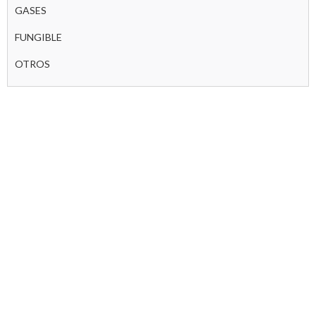
GASES
FUNGIBLE
OTROS
INICIO
NOSOTROS
AIROFIT
NOTICIAS
CONTACTO