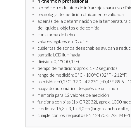
ri-thermo N professional
termómetro de oído de infrarrojos para uso clíni
tecnología de medición clínicamente validada
además de la determinación de la temperatura c
de líquidos, objetos o de comida
con alarma de fiebre
valores legibles en °C o °F
cubiertas de sonda desechables ayudan a reduci
pantalla LCD iluminada
división: 0,1°C (0,1°F)
tiempo de medición: aprox. 1 - 2 segundos
rango de medición: 0°C - 100°C (32°F - 212°F)
precisión: ±0,2°C, 32,0 - 42,2°C (±0,4°F, 89,6 - 
apagado automático después de un minuto
memoria para 12 valores de medición
funciona con pilas (1 x CR2032), aprox. 1000 med
medidas: 15,3 x 3,1 x 4,0cm (largo x ancho x alto)
cumple con los requisitos EN 12470-5, ASTM E-