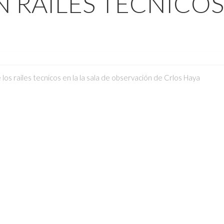
N RAILES TÉCNICOS
 los railes tecnicos en la la sala de observación de Crlos Haya