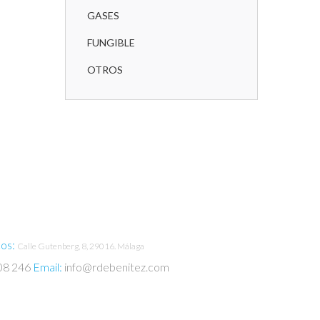
GASES
FUNGIBLE
OTROS
cos:
Calle Gutenberg, 8, 29016. Málaga
608 246
Email:
info@rdebenitez.com