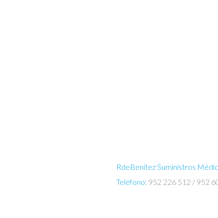
RdeBenitez Suministros Médi
IDAD
Teléfono:
952 226 512 / 952 
S