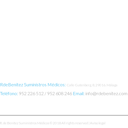
CONTACTO
REGISTRATION
LOG IN
POLÍTICA DE PRIVACIDAD
AVISO LEGAL
POLÍTICA DE COOKIES
RdeBenitez Suministros Médicos:
Calle Gutenberg, 8, 29016. Málaga
Teléfono:
952 226 512 / 952 608 246
Email:
info@rdebenitez.com
R. de Benítez Suministros Médicos
© 2018 All rights reserved |
Aviso legal