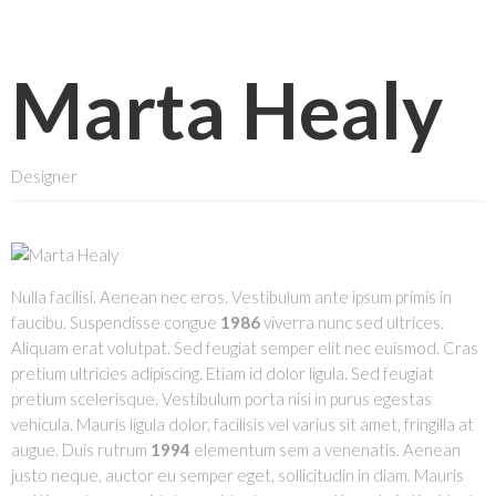
Marta Healy
Designer
Nulla facilisi. Aenean nec eros. Vestibulum ante ipsum primis in
faucibu. Suspendisse congue
1986
viverra nunc sed ultrices.
Aliquam erat volutpat. Sed feugiat semper elit nec euismod. Cras
pretium ultricies adipiscing. Etiam id dolor ligula. Sed feugiat
pretium scelerisque. Vestibulum porta nisi in purus egestas
vehicula. Mauris ligula dolor, facilisis vel varius sit amet, fringilla at
augue. Duis rutrum
1994
elementum sem a venenatis. Aenean
justo neque, auctor eu semper eget, sollicitudin in diam. Mauris