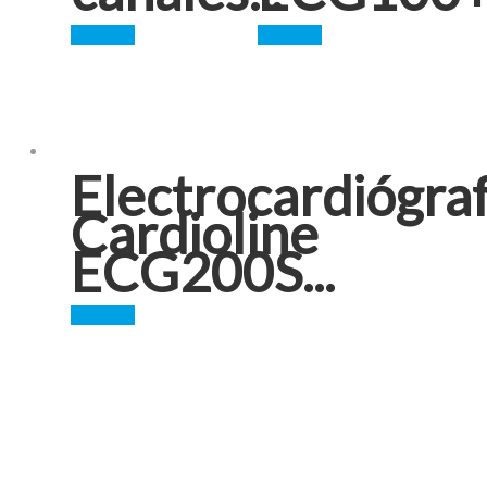
Leer más
Leer más
Electrocardiógra
Cardioline
ECG200S...
Leer más