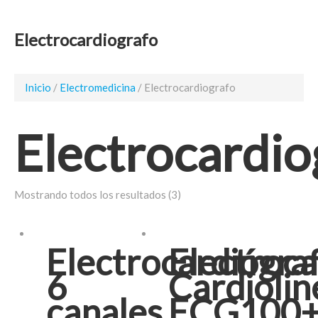
Electrocardiografo
Inicio
/
Electromedicina
/ Electrocardiografo
Electrocardio
Mostrando todos los resultados (3)
Electrocardiógra
Electroca
6
Cardiolin
canales...
ECG100+.